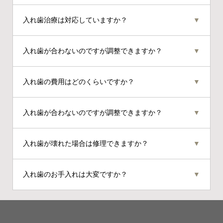
金属のバネを使用しない「ノンクラスプデンチャー」
入れ歯治療は対応していますか？
▼
という選択肢がございます。
見た目が自然で、入れ歯だと気づかれにくいのが特長
はい。保険の入れ歯から、金属床やノンクラスプデン
入れ歯が合わないのですが調整できますか？
▼
です。
チャー（金属のバネがないもの）まで幅広く対応して
料金は失った歯の本数に応じた設計により異なります
います。
はい。入れ歯の調整や新規作製も可能です。
が、22万円（税込）からご用意しております。
入れ歯の費用はどのくらいですか？
▼
保険適用の入れ歯は数千円〜1万円台、自費の金属床や
入れ歯が合わないのですが調整できますか？
▼
ノンクラスプデンチャーは20〜30万円程度です。
はい、調整が可能です。
入れ歯が壊れた場合は修理できますか？
▼
噛み合わせや粘膜の状態を確認し、必要に応じて修正
します。
多くの場合は即日修理が可能ですが、破損の程度によ
入れ歯のお手入れは大変ですか？
▼
っては修理が難しく、新しく製作が必要なこともあり
ます。
特別に難しいことはありませんが、毎日のケアが大切
です。