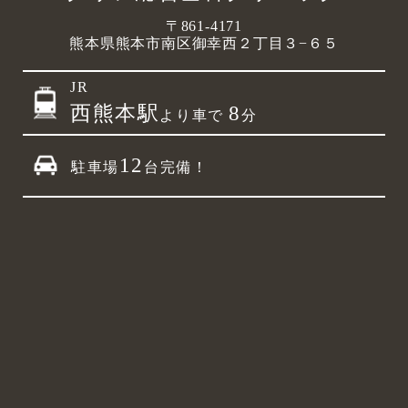
〒861-4171
熊本県熊本市南区御幸西２丁目３−６５
JR
西熊本駅
8
より車で
分
12
駐車場
台完備！