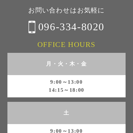
基本的には、食後に外して流水下で専用ブラシを使っ
お問い合わせはお気軽に
て洗浄し、寝る前には入れ歯洗浄剤に浸けて清潔を保
ちます。
096-334-8020
慣れてしまえば、歯磨きと同じように習慣化できるの
で、それほど負担にはなりませんが、洗浄清掃の手間
が大変だと感じてらっしゃる方が多いのも事実です。
OFFICE HOURS
月・火・木・金
9:00～13:00
14:15～18:00
土
9:00～13:00