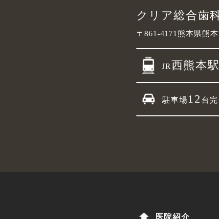
クリア総合歯
〒861-4171
熊本県熊本
西熊本
JR
12
駐車場
台完
医院紹介