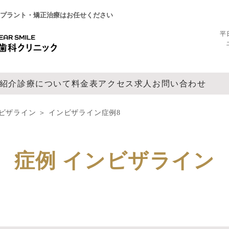
プラント・矯正治療はお任せください
平日
紹介
診療について
料金表
アクセス
求人
お問い合わせ
ビザライン
＞
インビザライン症例8
症例 インビザライン