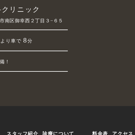
科クリニック
市南区御幸西２丁目３−６５
駅
8
より車で
分
備！
スタッフ紹介
診療について
料金表
アクセス