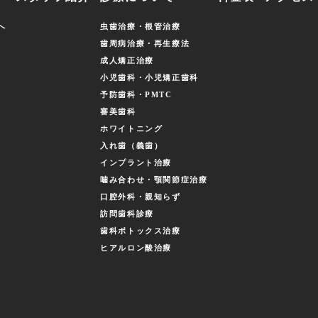
へ
虫歯治療・根管治療
歯周病治療・再生療法
成人矯正治療
小児歯科・小児矯正歯科
予防歯科・PMTC
審美歯科
ホワイトニング
入れ歯（義歯）
インプラント治療
噛み合わせ・顎関節症治療
口腔外科・親知らず
訪問歯科診療
歯科ボトックス治療
ヒアルロン酸治療