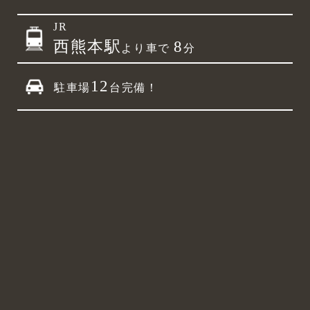
JR
西熊本駅
8
より車で
分
12
駐車場
台完備！